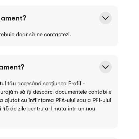
onament?
ebuie doar să ne contactezi.
nament?
ul tău accesând secțiunea Profil -
urajăm să îți descarci documentele contabile
 ajutat cu înființarea PFA-ului sau a PFI-ului
ai 45 de zile pentru a-l muta într-un nou