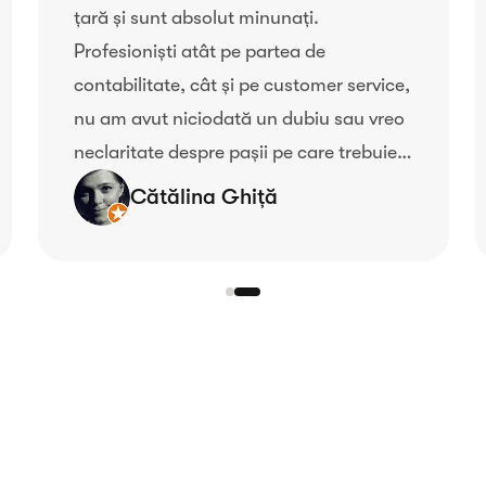
țară și sunt absolut minunați.
Profesioniști atât pe partea de
contabilitate, cât și pe customer service,
nu am avut niciodată un dubiu sau vreo
neclaritate despre pașii pe care trebuie
să îi urmez și cum trebuie procedat.
Cătălina Ghiță
Mulțumesc dragă echipă!