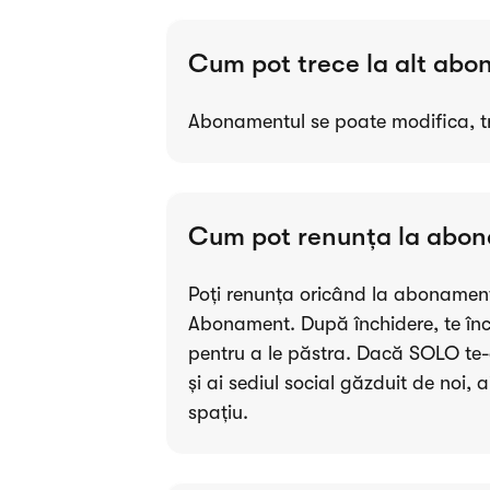
Cum pot trece la alt ab
Abonamentul se poate modifica, tr
Cum pot renunța la abo
Poți renunța oricând la abonament
Abonament. După închidere, te înc
pentru a le păstra. Dacă SOLO te-a
și ai sediul social găzduit de noi, 
spațiu.