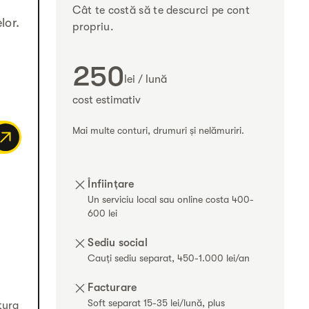
Cât te costă să te descurci pe cont
lor.
propriu.
250
lei / lună
cost estimativ
Mai multe conturi, drumuri și nelămuriri.
Înființare
Un serviciu local sau online costa 400-
600 lei
Sediu social
Cauți sediu separat, 450-1.000 lei/an
Facturare
Soft separat 15-35 lei/lună, plus
tura