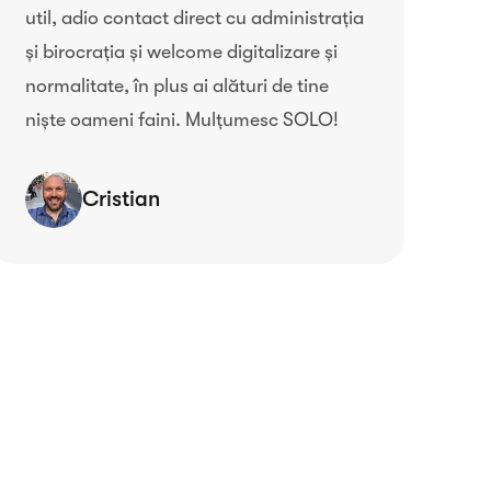
util, adio contact direct cu administrația
și birocrația și welcome digitalizare și
normalitate, în plus ai alături de tine
niște oameni faini. Mulțumesc SOLO!
Cristian