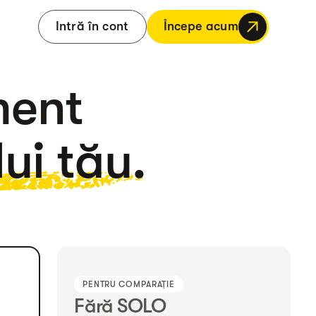
Intră în cont
Începe acum
ment
ui tău.
PENTRU COMPARAȚIE
Fără SOLO