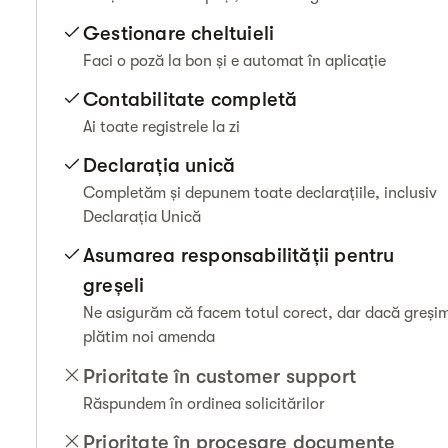
Gestionare cheltuieli
Faci o poză la bon și e automat în aplicație
Contabilitate completă
Ai toate registrele la zi
Declarația unică
Completăm și depunem toate declarațiile, inclusiv
Declarația Unică
Asumarea responsabilității pentru
greșeli
Ne asigurăm că facem totul corect, dar dacă greși
plătim noi amenda
Prioritate în customer support
Răspundem în ordinea solicitărilor
Prioritate în procesare documente