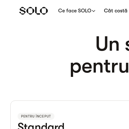
Ce face SOLO
Cât costă
Un 
pentr
PENTRU ÎNCEPUT
Standard