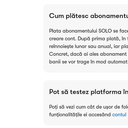
Cum plătesc abonamentu
Plata abonamentului SOLO se face 
creare cont. După prima plată, în
reînnoiește lunar sau anual, iar pl
Concret, dacă ai ales abonament lu
banii se vor trage în mod automat d
Pot să testez platforma 
Poți să vezi cum cât de ușor de folo
funționalitățile ei accesând
contul