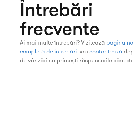
Întrebări
frecvente
Ai mai multe întrebări? Vizitează
pagina no
completă de întrebări
sau
contactează
dep
de vânzări sa primești răspunsurile căutat