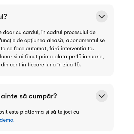
l?
doar cu cardul, în cadrul procesului de
 funcție de opțiunea aleasă, abonamentul se
ata se face automat, fără intervenția ta.
nar și ai făcut prima plata pe 15 ianuarie,
in cont în fiecare luna în ziua 15.
înainte să cumpăr?
sit este platforma și să te joci cu
 demo
.