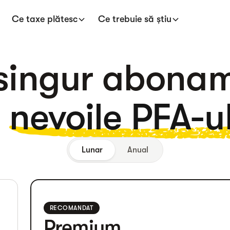
Ce taxe plătesc
Ce trebuie să știu
singur abona
u
nevoile PFA-ul
Lunar
Anual
RECOMANDAT
Premium