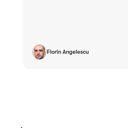
de
,
Florin Angelescu