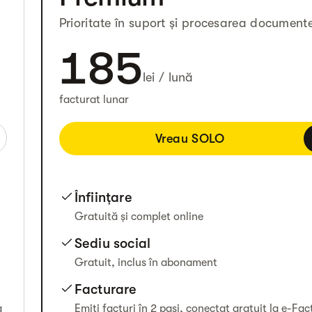
Prioritate în suport și procesarea documente
185
lei / lună
facturat lunar
Vreau SOLO
Înființare
Gratuită și complet online
Sediu social
Gratuit, inclus în abonament
Facturare
a
Emiți facturi în 2 pași, conectat gratuit la e-Fac