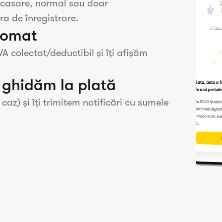
 încasare, normal sau doar
a de înregistrare.
tomat
VA colectat/deductibil și îți afișăm
 ghidăm la plată
) și îți trimitem notificări cu sumele