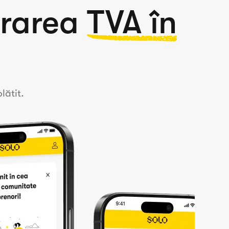
trarea
TVA în
lătit.