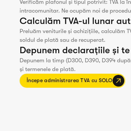
Verificăm plafonul și tipul potrivit: TVA la
intracomunitar. Ne ocupăm noi de procedur
Calculăm TVA-ul lunar au
Preluăm veniturile și achizițiile, calculăm T
soldul de plată sau de recuperat.
Depunem declarațiile și te
Depunem la timp (D300, D390, D394 după caz
și termenele de plată.
Începe administrarea TVA cu SOLO