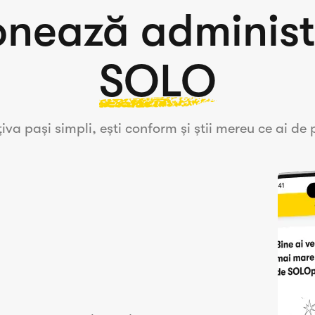
onează adminis
SOLO
țiva pași simpli, ești conform și știi mereu ce ai de p