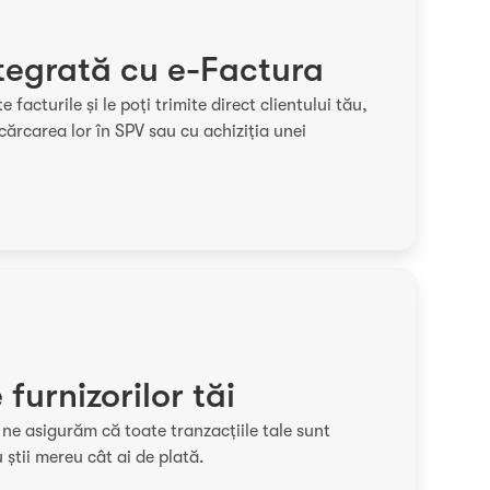
tegrată cu e-Factura
facturile și le poți trimite direct clientului tău,
ncărcarea lor în SPV sau cu achiziția unei
 furnizorilor tăi
l ne asigurăm că toate tranzacțiile tale sunt
u știi mereu cât ai de plată.