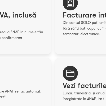
TVA, inclusă
Facturare in
Din contul SOLO poți emite 
fără să îți bați capul cu î
rea la ANAF în numele tău
semnături electronice.
cu confirmarea
Vezi facturile
ătre ANAF se fac automat.
Lunar, trimestrial și anua
ers”.
înregistrate la ANAF, iar t