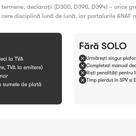
 termene, declarații (D300, D390, D394) – orice g
 cere disciplină lună de lună, iar portalurile ANAF n
Fără SOLO
Urmărești singur plaf
eci la TVA
Completezi manual declar
e, TVA la emitere)
Rişti penalități pentru î
unar
Timp pierdut în SPV și 
m sumele de plată