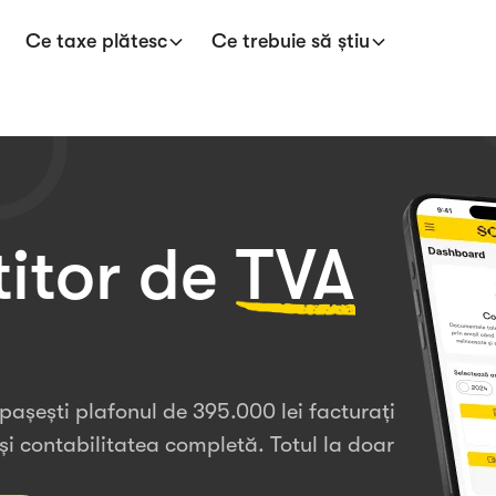
Ce taxe plătesc
Ce trebuie să știu
titor de
TVA
pașești plafonul de 395.000 lei facturați
e și contabilitatea completă. Totul la doar