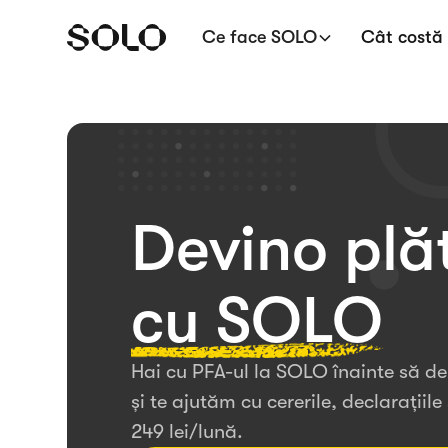
Ce face SOLO
Cât costă
Devino plă
cu SOLO
Hai cu PFA-ul la SOLO înainte să de
și te ajutăm cu cererile, declarațiil
249 lei/lună.