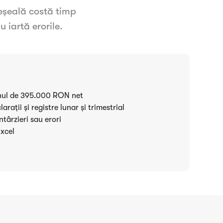
reșeală costă timp
u iartă erorile.
onul de 395.000 RON net
ații și registre lunar și trimestrial
ntârzieri sau erori
Excel