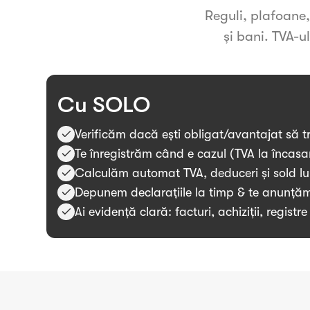
Reguli, plafoane,
și bani. TVA-ul
Cu SOLO
Verificăm dacă ești obligat/avantajat să tr
Te înregistrăm când e cazul (TVA la încasar
Calculăm automat TVA, deduceri și sold l
Depunem declarațiile la timp & te anunță
Ai evidență clară: facturi, achiziții, registre