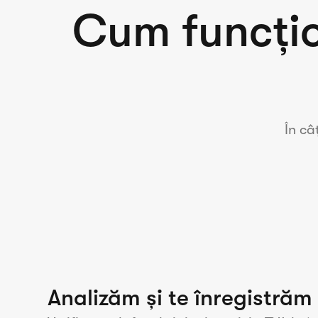
Cum funcți
În câ
Analizăm și te înregistrăm