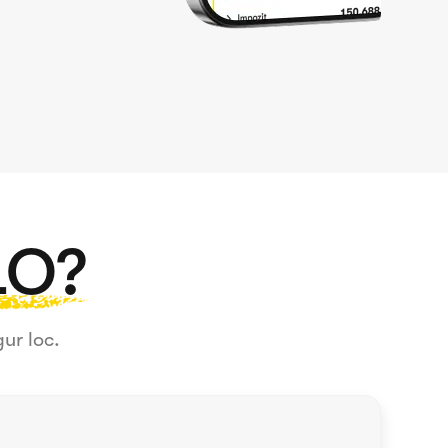
LO?
ur loc.