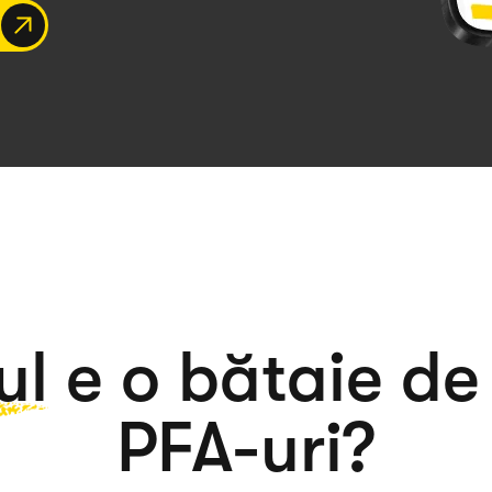
O
ul
e o bătaie de
PFA-uri?