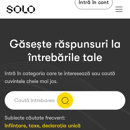
Intră în cont
Găsește răspunsuri la
întrebările tale
Intră în categoria care te interesează sau caută
cuvintele cheie mai jos.
Subiecte căutate frecvent:
înființare
,
taxe
,
declarația unică