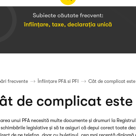
Subiecte căutate frecvent:
înființare
,
taxe
,
declarația unică
bări frecvente
Înființare PFA si PFI
Cât de complicat este
ât de complicat este 
nțarea unui PFA necesită multe documente și drumuri la Registrul 
 schimbările legislative și să te asiguri că depui corect toate decl
 direct de pe telefon, doar cu buletinul, cea mai recentă diplomă