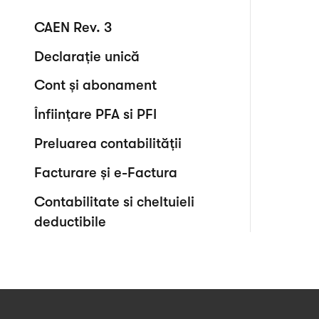
CAEN Rev. 3
Declarație unică
Cont și abonament
Înființare PFA si PFI
Preluarea contabilității
Facturare și e-Factura
Contabilitate si cheltuieli
deductibile