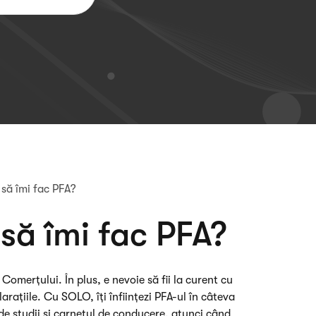
 să îmi fac PFA?
să îmi fac PFA?
Comerțului. În plus, e nevoie să fii la curent cu
arațiile. Cu SOLO, îți înființezi PFA-ul în câteva
 de studii și carnetul de conducere, atunci când