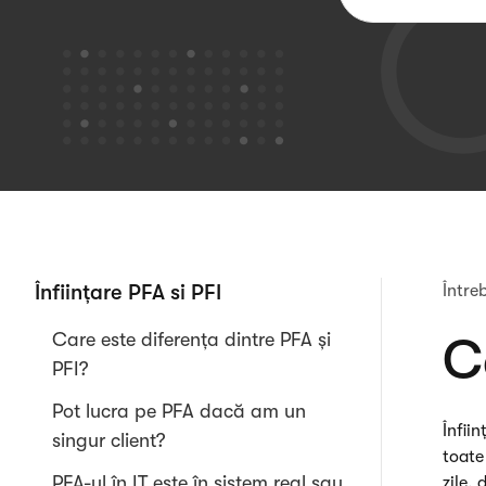
Înființare PFA si PFI
Între
Care este diferența dintre PFA și
C
PFI?
Pot lucra pe PFA dacă am un
Înfii
singur client?
toate
PFA-ul în IT este în sistem real sau
zile,