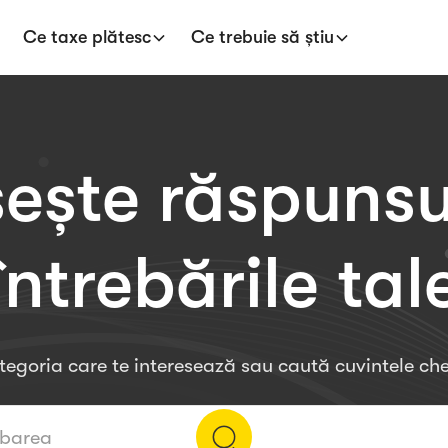
Ce taxe plătesc
Ce trebuie să știu
ește răspunsur
întrebările tal
ategoria care te interesează sau caută cuvintele che