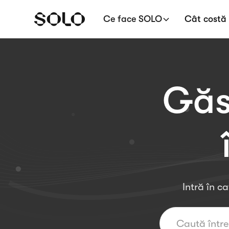
Ce face SOLO
Cât costă
Găs
Intră în c