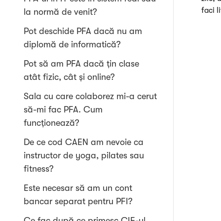
faci l
la normă de venit?
Pot deschide PFA dacă nu am
diplomă de informatică?
Pot să am PFA dacă țin clase
atât fizic, cât și online?
Sala cu care colaborez mi-a cerut
să-mi fac PFA. Cum
funcționează?
De ce cod CAEN am nevoie ca
instructor de yoga, pilates sau
fitness?
Este necesar să am un cont
bancar separat pentru PFI?
Ce fac după ce primesc CIF-ul