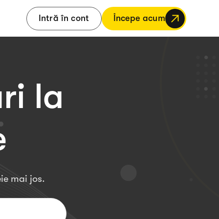
Intră în cont
Începe acum
i la
e
ie mai jos.