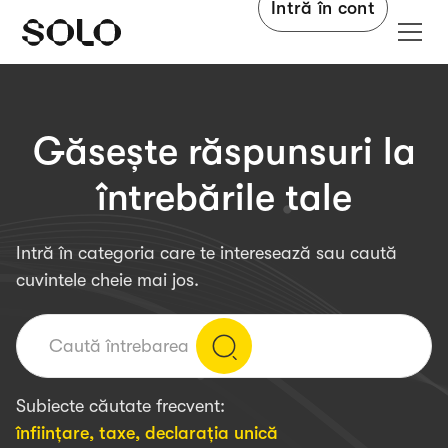
Intră în cont
Găsește răspunsuri la
întrebările tale
Intră în categoria care te interesează sau caută
cuvintele cheie mai jos.
Subiecte căutate frecvent:
înființare
,
taxe
,
declarația unică