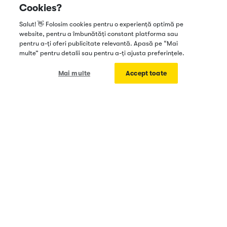
punga cu bonuri
Cookies?
Salut! 👋 Folosim cookies pentru o experiență optimă pe
website, pentru a îmbunătăți constant platforma sau
Vreau SOLO
pentru a-ți oferi publicitate relevantă. Apasă pe “Mai
multe” pentru detalii sau pentru a-ți ajusta preferințele.
Cuprins
1
Mai multe
Accept toate
Contabilul tău digital.
Produse
Contact
Înființare PFA și PFI
han@solo.ro