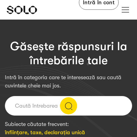
Intră în cont
Găsește răspunsuri la
întrebările tale
Intră în categoria care te interesează sau caută
cuvintele cheie mai jos.
Subiecte căutate frecvent:
înființare
,
taxe
,
declarația unică