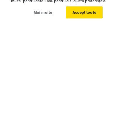
multe” pentru detalii sau pentru a-ți ajusta preferințele.
Cuprins
1
Mai multe
Accept toate