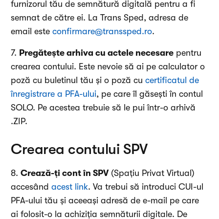
furnizorul tău de semnătură digitală pentru a fi
semnat de către ei. La Trans Sped, adresa de
email este
confirmare@transsped.ro
.
7.
Pregătește arhiva cu actele necesare
pentru
crearea contului. Este nevoie să ai pe calculator o
poză cu buletinul tău și o poză cu
certificatul de
înregistrare a PFA-ului
, pe care îl găsești în contul
SOLO. Pe acestea trebuie să le pui într-o arhivă
.ZIP.
Crearea contului SPV
8.
Crează-ți cont în SPV
(Spațiu Privat Virtual)
accesând
acest link
. Va trebui să introduci CUI-ul
PFA-ului tău și aceeași adresă de e-mail pe care
ai folosit-o la achiziția semnăturii digitale. De