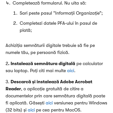
Completează formularul. Nu uita să:
Sari peste pasul “Informații Organizație”;
Completezi datele PFA-ului în pasul de
plată;
Achiziția semnăturii digitale trebuie să fie pe
numele tău, pe persoană fizică.
2
. Instalează semnătura digitală
pe calculator
sau laptop. Poți citi mai multe
aici
.
3.
Descarcă și instalează Adobe Acrobat
Reader
, o aplicație gratuită de citire a
documentelor prin care semnătura digitală poate
fi aplicată. Găsești
aici
versiunea pentru Windows
(32 bits) și
aici
pe cea pentru MacOS.