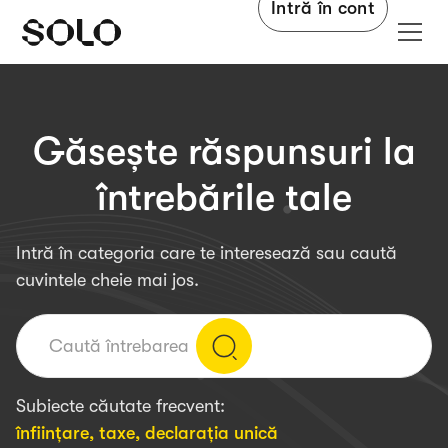
Intră în cont
Găsește răspunsuri la
întrebările tale
Intră în categoria care te interesează sau caută
cuvintele cheie mai jos.
Subiecte căutate frecvent:
înființare
,
taxe
,
declarația unică