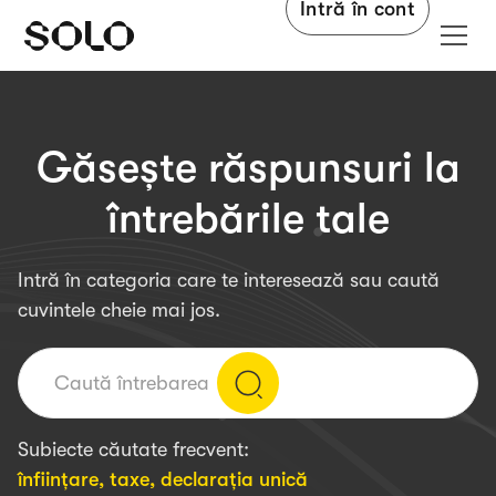
Intră în cont
Găsește răspunsuri la
întrebările tale
Intră în categoria care te interesează sau caută
cuvintele cheie mai jos.
Subiecte căutate frecvent:
înființare
,
taxe
,
declarația unică