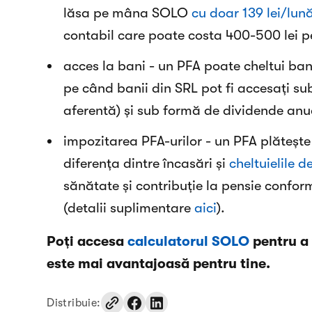
lăsa pe mâna SOLO
cu doar 139 lei/lun
contabil care poate costa 400-500 lei p
acces la bani - un PFA poate cheltui banii
pe când banii din SRL pot fi accesați su
aferentă) și sub formă de dividende anua
impozitarea PFA-urilor - un PFA plătește
diferența dintre încasări și
cheltuielile d
sănătate și contribuție la pensie confor
(detalii suplimentare
aici
).
Poți accesa
calculatorul SOLO
pentru a
este mai avantajoasă pentru tine.
Distribuie: