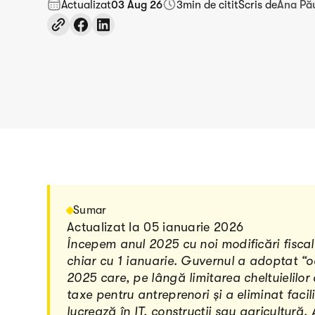
Actualizat
03 Aug 26
3
min de citit
Scris de
Ana Pă
Sumar
Actualizat la 05 ianuarie 2026
Începem anul 2025 cu noi modificări fiscal
chiar cu 1 ianuarie. Guvernul a adoptat “o
2025 care, pe lângă limitarea cheltuielilor 
taxe pentru antreprenori și a eliminat facili
lucrează în IT, construcții sau agricultur