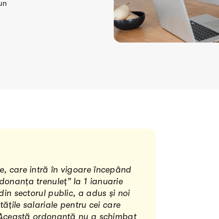
un
e, care intră în vigoare începând
donanța trenuleț” la 1 ianuarie
din sectorul public, a adus și noi
tățile salariale pentru cei care
ă. Această ordonanță nu a schimbat