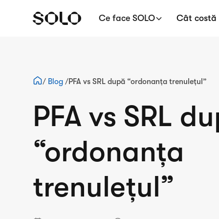
Ce face SOLO
Cât costă
/
Blog
/
PFA vs SRL după “ordonanța trenulețul”
PFA vs SRL d
“ordonanța
trenulețul”