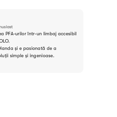
husiast
a PFA-urilor într-un limbaj accesibil
 SOLO.
Olanda și e pasionată de a
oluții simple și ingenioase.