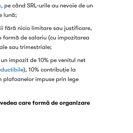
ă
, pe când SRL-urile au nevoie de un
e lună;
 fără nicio limitare sau justificare,
b formă de salariu (cu impozitarea
le sau trimestriale;
 un impozit de 10% pe venitul net
eductibile
), 10% contribuție la
m plafoanelor impuse prin lege
 vedea care formă de organizare