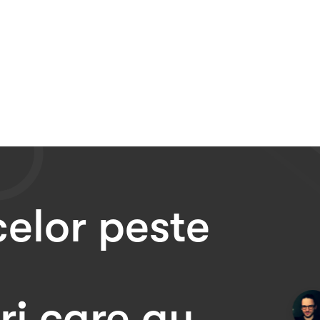
celor peste
i care au