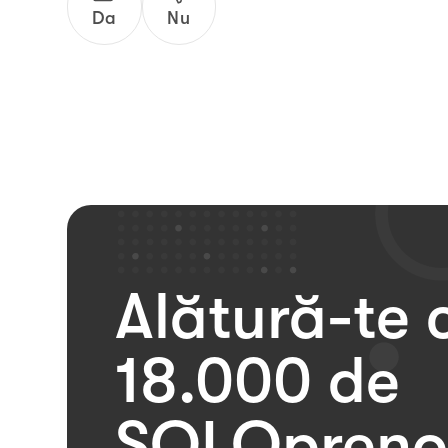
Da
Nu
Alătură-te 
de
SOLOprenor