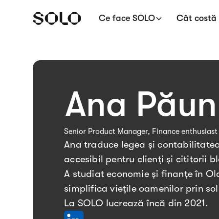
Ce face SOLO
Cât costă
Ana Păun
Senior Product Manager, Finance enthusiast
Ana traduce legea și contabilitatea
accesibil pentru clienți și cititorii
A studiat economie și finanțe în O
simplifica viețile oamenilor prin sol
La SOLO lucrează încă din 2021.