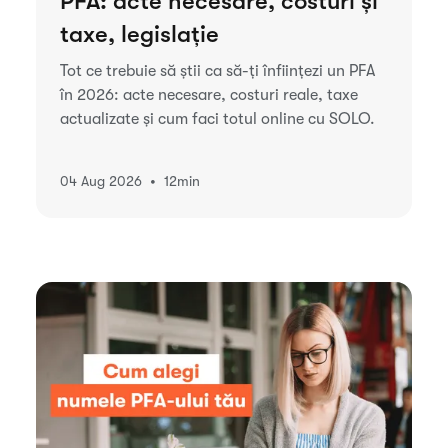
PFA: acte necesare, costuri și
taxe, legislație
Tot ce trebuie să știi ca să-ți înființezi un PFA
în 2026: acte necesare, costuri reale, taxe
actualizate și cum faci totul online cu SOLO.
•
04 Aug 2026
12
min