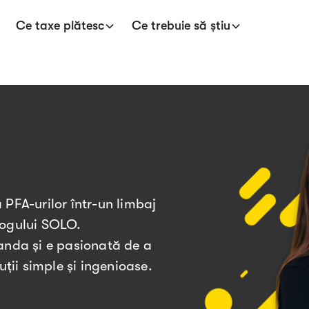
Ce taxe plătesc
Ce trebuie să știu
 PFA-urilor într-un limbaj
 blogului SOLO.
landa și e pasionată de a
uții simple și ingenioase.