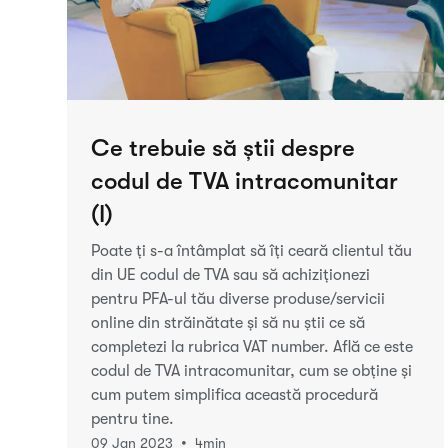
Ce trebuie să știi despre
codul de TVA intracomunitar
(I)
Poate ți s-a întâmplat să îți ceară clientul tău
din UE codul de TVA sau să achiziționezi
pentru PFA-ul tău diverse produse/servicii
online din străinătate și să nu știi ce să
completezi la rubrica VAT number. Află ce este
codul de TVA intracomunitar, cum se obține și
cum putem simplifica această procedură
pentru tine.
•
09 Jan 2023
4
min