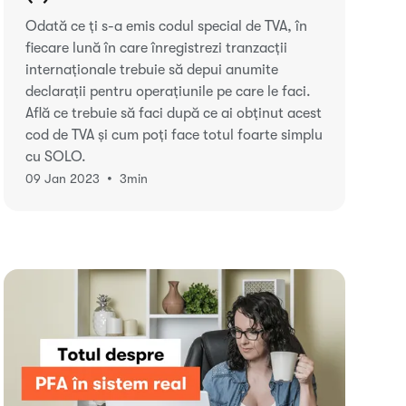
Odată ce ți s-a emis codul special de TVA, în
fiecare lună în care înregistrezi tranzacții
internaționale trebuie să depui anumite
declarații pentru operațiunile pe care le faci.
Află ce trebuie să faci după ce ai obținut acest
cod de TVA și cum poți face totul foarte simplu
cu SOLO.
•
09 Jan 2023
3
min