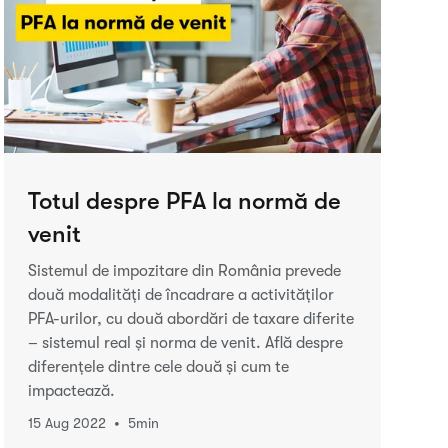
Totul despre PFA la normă de
venit
Sistemul de impozitare din România prevede
două modalități de încadrare a activităților
PFA-urilor, cu două abordări de taxare diferite
– sistemul real și norma de venit. Află despre
diferențele dintre cele două și cum te
impactează.
•
15 Aug 2022
5
min